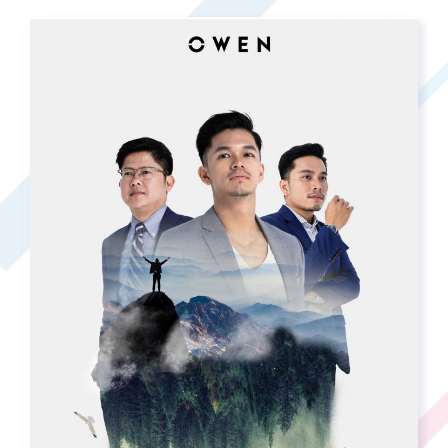
OWEN | “MYWAY” IMC CAMPAIGN
Xem chi tiết
Tải xuống