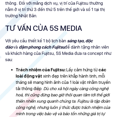
thông.. Đối với mảng dịch vụ, vị trí của Fujitsu thường
nằm ở vị trí thứ 3 đến thứ 5 trên thế giới và số 1 tại thị
trường Nhật Bản.
TƯ VẤN CỦA 5S MEDIA
Với yêu cầu thiết kế 1 bộ lịch bàn
sáng tạo, độc
đáo
và
đậm phong cách Fujitsu
để dành tặng nhân viên
và khách hàng của Fujitsu
,
5S Media đưa ra concept như
sau:
Trách nhiệm của Fujitsu:
Lấy cảm hứng từ
các
loài động vật
xinh đẹp trên khắp hành tinh, mỗi
tháng sẽ mang hình ảnh của 1 loài vật nhằm truyền
tải thông điệp:
Dù cho xã hội ngày càng công nghệ
hoá, thì cũng đừng bao giờ thôi quan tâm tới thế giới
thiên nhiên xung quanh chúng ta. Fujitsu là tập đoàn
công nghệ, nhưng luôn ý thức được trách nhiệm của
mình trong việc bảo vệ và bảo tồn những giá trị tự