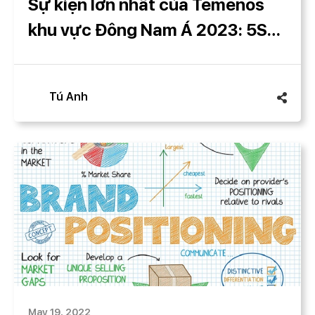
Sự kiện lớn nhất của Temenos
khu vực Đông Nam Á 2023: 5S
Media tạo dấu ấn mang tầm
quốc tế
Tú Anh
May 19, 2022