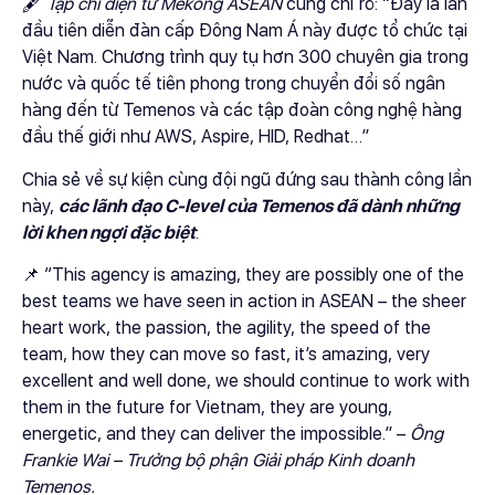
🖋
Tạp chí điện tử Mekong ASEAN
cũng chỉ rõ: “Đây là lần
đầu tiên diễn đàn cấp Đông Nam Á này được tổ chức tại
Việt Nam. Chương trình quy tụ hơn 300 chuyên gia trong
nước và quốc tế tiên phong trong chuyển đổi số ngân
hàng đến từ Temenos và các tập đoàn công nghệ hàng
đầu thế giới như AWS, Aspire, HID, Redhat…”
Chia sẻ về sự kiện cùng đội ngũ đứng sau thành công lần
này,
các lãnh đạo C-level của Temenos đã dành những
lời khen ngợi đặc biệt
:
📌 “This agency is amazing, they are possibly one of the
best teams we have seen in action in ASEAN – the sheer
heart work, the passion, the agility, the speed of the
team, how they can move so fast, it’s amazing, very
excellent and well done, we should continue to work with
them in the future for Vietnam, they are young,
energetic, and they can deliver the impossible.” –
Ông
Frankie Wai – Trưởng bộ phận Giải pháp Kinh doanh
Temenos.