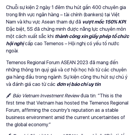
Chuỗi sự kiện 2 ngày 1 đêm thu hút gần 400 chuyên gia
trong lĩnh vực ngân hàng – tài chính (bankers) tại Việt
Nam và khu vực Asean tham dự đã
vượt mốc 150% KPI
.
Đặc biệt, 5S đã chứng minh được năng lực chuyên môn
một cách xuất sắc khi
thành công xin giấy phép tổ chức
hội nghị
cấp cao Temenos – Hội nghị có yếu tố nước
ngoài.
Temenos Regional Forum ASEAN 2023 đã mang đến
những thông tin quý giá và cơ hội học hỏi từ các chuyên
gia hàng đầu trong ngành. Sự kiện cũng thu hút sự chú ý
và đánh giá cao từ các
đơn vị báo chí uy tín
:
🖋
Báo Vietnam Investment Review
đưa tin: “This is the
first time that Vietnam has hosted the Temenos Regional
Forum, affirming the country’s reputation as a stable
business environment amid the current uncertainties of
the global economy.”