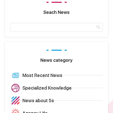
Seach News
News category
Most Recent News
Specialized Knowledge
News about 5s