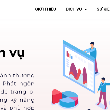
GIỚI THIỆU
DỊCH VỤ
SỰ KIỆ
h vụ
h ảnh thương
o Phát ngôn
để trang bị
ững kỹ năng
 và phù hợp