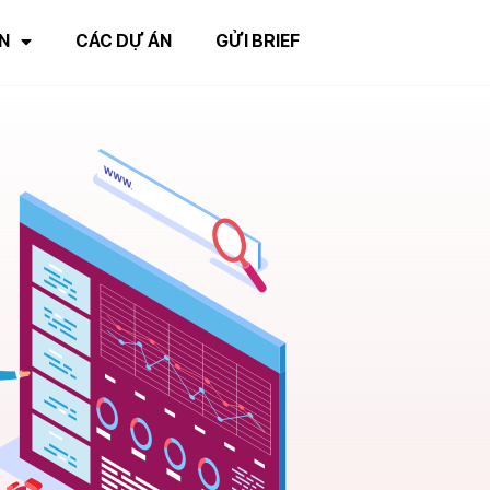
N
CÁC DỰ ÁN
GỬI BRIEF