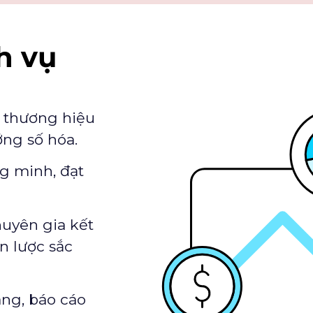
h vụ
p thương hiệu
ng số hóa.
ng minh, đạt
huyên gia kết
n lược sắc
àng, báo cáo