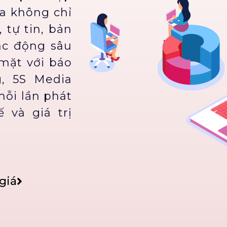
ia không chỉ
 tự tin, bản
ác động sâu
 mặt với báo
g, 5S Media
mỗi lần phát
 và giá trị
giá