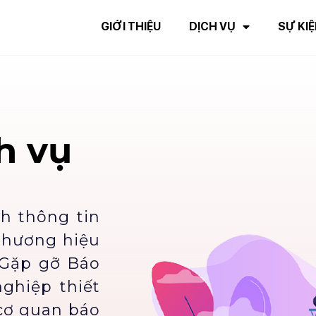
GIỚI THIỆU
DỊCH VỤ
SỰ KIỆ
h vụ
nh thông tin
 thương hiệu
 Gặp gỡ Báo
ghiệp thiết
 cơ quan báo