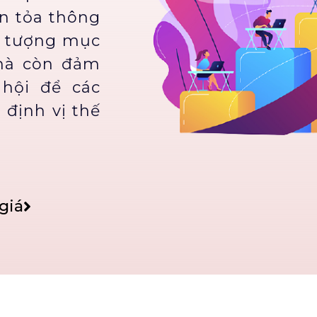
an tỏa thông
i tượng mục
 mà còn đảm
hội để các
 định vị thế
giá