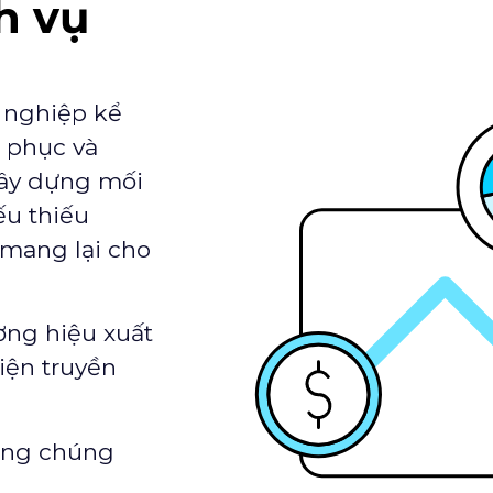
h vụ
 nghiệp kể
 phục và
 xây dựng mối
ếu thiếu
 mang lại cho
ơng hiệu xuất
iện truyền
công chúng