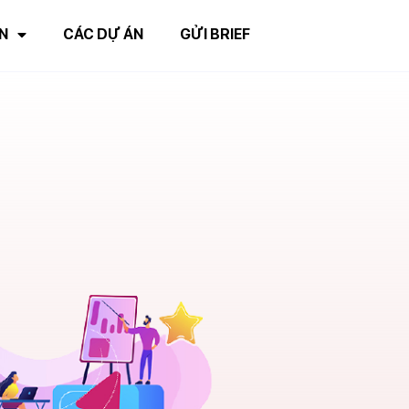
N
CÁC DỰ ÁN
GỬI BRIEF