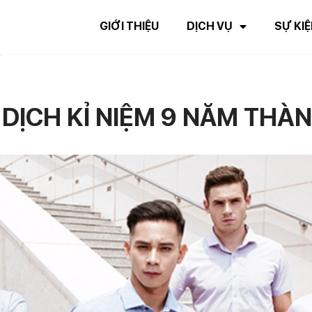
GIỚI THIỆU
DỊCH VỤ
SỰ KIỆ
 DỊCH KỈ NIỆM 9 NĂM THÀ