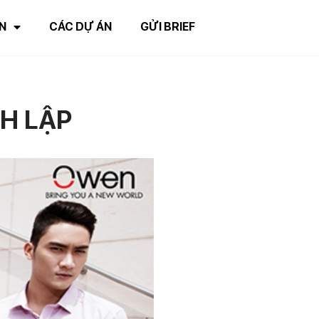
N
CÁC DỰ ÁN
GỬI BRIEF
NH LẬP