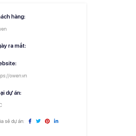
ách hàng:
wen
ày ra mắt:
bsite:
tps://owen.vn
ại dự án:
C
ia sẻ dự án: