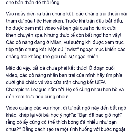
cho bản thân để thả lỏng.
Vào ngày diễn ra trận chung kết, các chàng trai thoải mái
tham dự bữa tiệc Heineken. Trước khi trận đấu bắt đầu,
họ được xem một video về bạn gái của họ ríu rít cười
khen chuyến spa. Nhưng thực tế còn bất ngờ hơn vậy!
Các cô nàng đang ở Milan, vui sướng khi được xem trực
tiếp trận chung kết. Một cú “twist” ngoạn mục khiến các
chàng trai không thể giấu nổi sự ngạc nhiên.
Mặc dù vậy, tất cả chưa phải kết thúc! Ở đoạn cuối
video, các cô nàng nhắn bạn trai của mình hãy tìm phía
dưới ghế chiếc vé vào cửa trận chung kết UEFA
Champions League năm tới. Họ sẽ cùng nhau hẹn hò và
đón xem trực tiếp cùng nhau!
Video quảng cáo vui nhộn, đi từ bất ngờ này đến bất ngờ
khác, khép lại với bài học ý nghĩa: “Bạn đã bao giờ nghĩ
rằng cô ấy cũng có thể thích bóng đá nhiều như bạn
chưa?”. Bằng cách tạo ra một tình huống với bước ngoặt