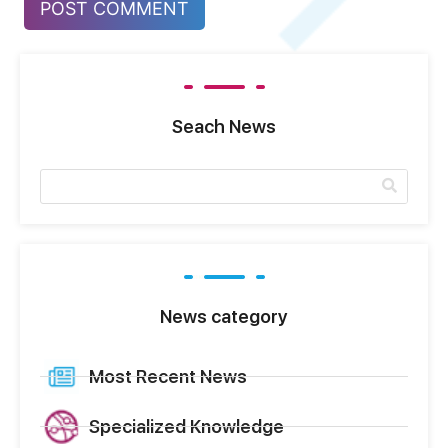
Seach News
News category
Most Recent News
Specialized Knowledge