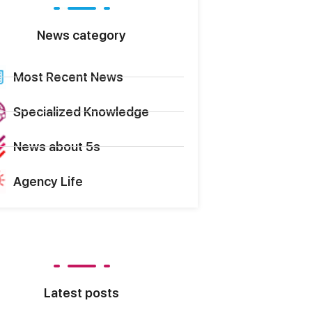
News category
Most Recent News
Specialized Knowledge
News about 5s
Agency Life
Latest posts