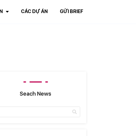
N
CÁC DỰ ÁN
GỬI BRIEF
Seach News