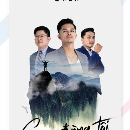
OWEN | “MYWAY” IMC CAMPAIGN
Xem chi tiết
Tải xuống