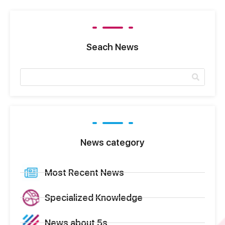
Seach News
News category
Most Recent News
Specialized Knowledge
News about 5s