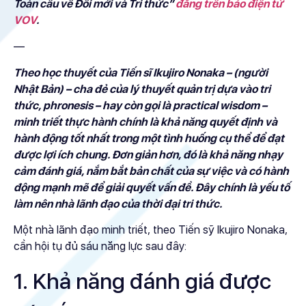
Toàn cầu về Đổi mới và Tri thức”
đăng trên báo điện tử
VOV
.
—
Theo học thuyết của Tiến sĩ Ikujiro Nonaka – (người
Nhật Bản) – cha đẻ của lý thuyết quản trị dựa vào tri
thức, phronesis – hay còn gọi là practical wisdom –
minh triết thực hành chính là khả năng quyết định và
hành động tốt nhất trong một tình huống cụ thể để đạt
được lợi ích chung. Đơn giản hơn, đó là khả năng nhạy
cảm đánh giá, nắm bắt bản chất của sự việc và có hành
động mạnh mẽ để giải quyết vấn đề. Đây chính là yếu tố
làm nên nhà lãnh đạo của thời đại tri thức.
Một nhà lãnh đạo minh triết, theo Tiến sỹ Ikujiro Nonaka,
cần hội tụ đủ sáu năng lực sau đây:
1. Khả năng đánh giá được