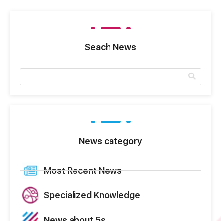
Seach News
News category
Most Recent News
Specialized Knowledge
News about 5s