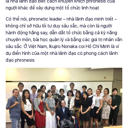
là nhà lãnh đạo biết cách khuyến khích phronesis của
người khác để xây dựng một tổ chức linh hoạt.
Có thể nói, phronetic leader – nhà lãnh đạo minh triết –
không chỉ sở hữu lối tư duy sâu sắc, mà còn là người
hành động hăng say, dẫn dắt tổ chức bằng cả kỹ năng
chuyên môn, bài học quản lý và bằng các giá trị nhân văn
sâu sắc. Ở Việt Nam, Ikujiro Nonaka coi Hồ Chí Minh là ví
dụ điển hình của một nhà lãnh đạo có phong cách lãnh
đạo phronesis.