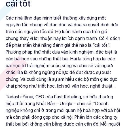
cái tốt
Các nhà lãnh đạo minh triết thường xây dựng một
nguyên tắc chung về đạo đức và đưa ra quyết định dựa
trên các nguyên tắc đó. Họ luôn hành dựa trên giá
chung thay vì lợi nhuận hay lợi ích cạnh tranh. Có 4 cách
để phát triển khả năng đánh giá thế nào là “cái tốt”.
Phương pháp thứ nhất dựa vào kinh nghiệm, đặc biệt là
các bài học sau những thất bại. Hai là tổng hợp lại các
bài học từ trải nghiệm cuộc sống và chia sẻ với người
khác. Ba là không ngừng nỗ lực để đạt được sự xuất
chúng. Và cuối cùng là sự am hiểu các bộ môn giáo dục
khai phóng như triết học, lịch sử, văn học, nghệ thuật…
Tadashi Yanai, CEO của Fast Retailing, sở hữu thương
hiệu thời trang Nhật Bản – Uniqlo – chia sẻ: “Doanh
nghiệp không chỉ ở trong mối quan hệ hoà hợp với xã hội
mà còn phải đóng góp cho xã hội. Phần lớn các công ty
thất bại bởi không cân bằng được cán cân đó. Mỗi người