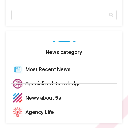
News category
Most Recent News
Specialized Knowledge
News about 5s
Agency Life