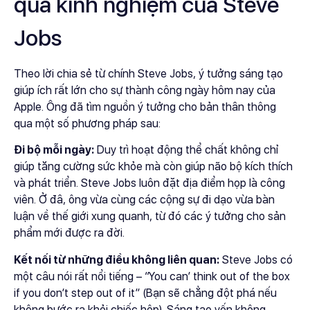
qua kinh nghiệm của Steve
Jobs
Theo lời chia sẻ từ chính Steve Jobs, ý tưởng sáng tạo
giúp ích rất lớn cho sự thành công ngày hôm nay của
Apple. Ông đã tìm nguồn ý tưởng cho bản thân thông
qua một số phương pháp sau:
Đi bộ mỗi ngày:
Duy trì hoạt động thể chất không chỉ
giúp tăng cường sức khỏe mà còn giúp não bộ kích thích
và phát triển. Steve Jobs luôn đặt địa điểm họp là công
viên. Ở đâ, ông vừa cùng các cộng sự đi dạo vừa bàn
luận về thế giới xung quanh, từ đó các ý tưởng cho sản
phẩm mới được ra đời.
Kết nối từ những điều không liên quan:
Steve Jobs có
một câu nói rất nổi tiếng – “You can’ think out of the box
if you don’t step out of it” (Bạn sẽ chẳng đột phá nếu
không bước ra khỏi chiếc hộp). Sáng tạo vốn không