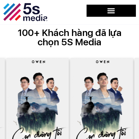
100+ Khách hàng đã lựa
chọn 5S Media
OWEN | CHIẾN
OWEN | CHIẾN
DỊCH “CON ĐƯỜNG
DỊCH “CON ĐƯỜNG
TÔI”
TÔI”
Xem chi tiết
Xem chi tiết